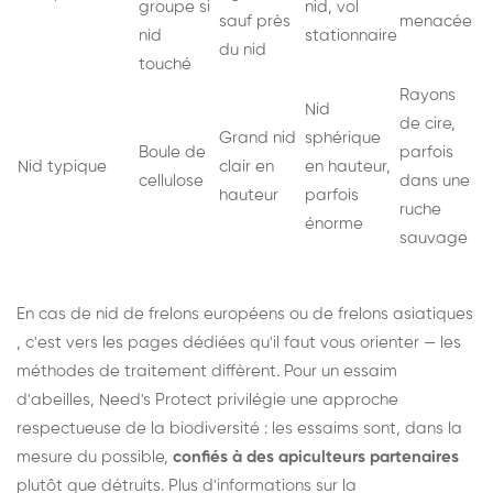
groupe si
nid, vol
sauf près
menacée
nid
stationnaire
du nid
touché
Rayons
Nid
de cire,
Grand nid
sphérique
Boule de
parfois
Nid typique
clair en
en hauteur,
cellulose
dans une
hauteur
parfois
ruche
énorme
sauvage
En cas de nid de
frelons européens
ou de
frelons asiatiques
, c'est vers les pages dédiées qu'il faut vous orienter — les
méthodes de traitement diffèrent. Pour un essaim
d'abeilles, Need's Protect privilégie une approche
respectueuse de la biodiversité : les essaims sont, dans la
mesure du possible,
confiés à des apiculteurs partenaires
plutôt que détruits. Plus d'informations sur la