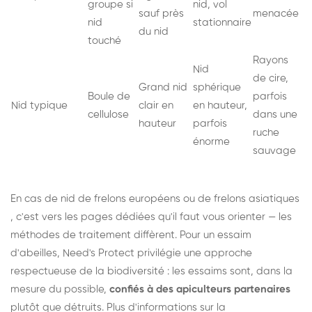
groupe si
nid, vol
sauf près
menacée
nid
stationnaire
du nid
touché
Rayons
Nid
de cire,
Grand nid
sphérique
Boule de
parfois
Nid typique
clair en
en hauteur,
cellulose
dans une
hauteur
parfois
ruche
énorme
sauvage
En cas de nid de
frelons européens
ou de
frelons asiatiques
, c'est vers les pages dédiées qu'il faut vous orienter — les
méthodes de traitement diffèrent. Pour un essaim
d'abeilles, Need's Protect privilégie une approche
respectueuse de la biodiversité : les essaims sont, dans la
mesure du possible,
confiés à des apiculteurs partenaires
plutôt que détruits. Plus d'informations sur la