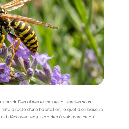
s ouvrir. Des allées et venues d'insectes sous
imité directe d'une habitation, le quotidien bascule
nid découvert en juin n'a rien à voir avec ce qu'il
ratisation : éliminer
Traitemen