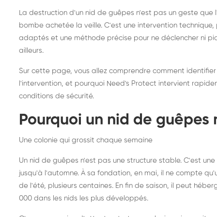
frelons asiatiques :
du
La destruction d'un nid de guêpes n'est pas un geste que
intervention partout en
so
bombe achetée la veille. C'est une intervention techniqu
adaptés et une méthode précise pour ne déclencher ni piqû
France
ailleurs.
Sur cette page, vous allez comprendre comment identifier
l'intervention, et pourquoi Need's Protect intervient rapid
conditions de sécurité.
Pourquoi un nid de guêpes 
Une colonie qui grossit chaque semaine
Un nid de guêpes n'est pas une structure stable. C'est u
jusqu'à l'automne. À sa fondation, en mai, il ne compte qu'
de l'été, plusieurs centaines. En fin de saison, il peut hébe
000 dans les nids les plus développés.