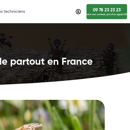
09 78 23 23 23
s techniciens
numéro non surtaxé, prix d’un appel LOCA
de partout en France