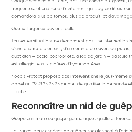
Chaque semaine d'attente, c'est une colonie qui grossit, un
fréquentes, et une zone d'évitement qui s'agrandit autour 
demandera plus de temps, plus de produit, et davantage
Quand l'urgence devient réelle
Toutes les situations ne demandent pas une intervention im
d'une chambre d'enfant, d'un commerce ouvert au public, 
quotidien — école, copropriété, allée de jardin — bascule t
est allergique aux piqûres d'hyménoptères.
Need's Protect propose des
interventions le jour-même q
appel au 09 78 23 23 23 permet de qualifier la demande et d
proche.
Reconnaître un nid de guê
Guêpe commune ou guêpe germanique : quelle différence
En France, deux espèces de guêpes sociales sont à l'origin