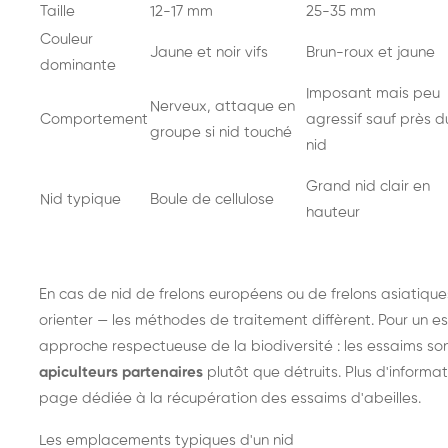
Taille
12-17 mm
25-35 mm
Couleur
Jaune et noir vifs
Brun-roux et jaune
dominante
Imposant mais peu
Nerveux, attaque en
Comportement
agressif sauf près d
groupe si nid touché
nid
Grand nid clair en
Nid typique
Boule de cellulose
hauteur
En cas de nid de
frelons européens
ou de
frelons asiatique
orienter — les méthodes de traitement diffèrent. Pour un es
approche respectueuse de la biodiversité : les essaims so
apiculteurs partenaires
plutôt que détruits. Plus d'informat
page dédiée à la récupération des essaims d'abeilles
.
Les emplacements typiques d'un nid