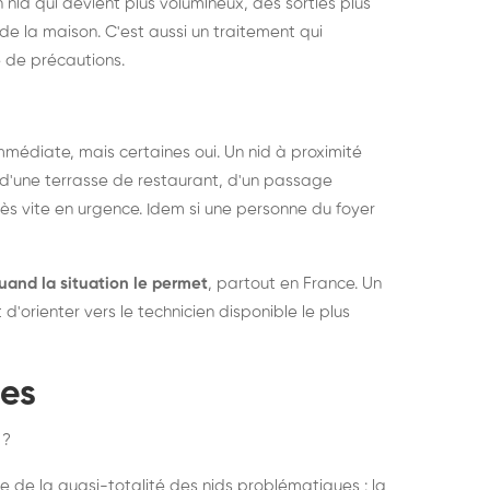
 nid qui devient plus volumineux, des sorties plus
de la maison. C'est aussi un traitement qui
 de précautions.
médiate, mais certaines oui. Un nid à proximité
d'une terrasse de restaurant, d'un passage
rès vite en urgence. Idem si une personne du foyer
uand la situation le permet
, partout en France. Un
'orienter vers le technicien disponible le plus
pes
 ?
e de la quasi-totalité des nids problématiques : la