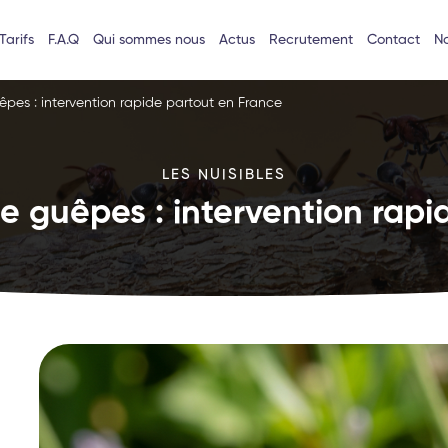
Tarifs
F.A.Q
Qui sommes nous
Actus
Recrutement
Contact
No
êpes : intervention rapide partout en France
LES NUISIBLES
e guêpes : intervention rapi