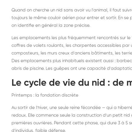
Quand on cherche un nid sans avoir vu l'animal, il faut sui
toujours le même couloir aérien pour entrer et sortir. En 
on identifie en général la zone précise.
Les emplacements les plus fréquemment rencontrés sur le ter
coffres de volets roulants, les charpentes accessibles par u
composteurs, les murs creux d'anciens bâtiments, les terri
Des emplacements plus inhabituels existent aussi : barbecues
abris de piscine. Les guêpes ont une capacité d'adaptati
Le cycle de vie du nid : de 
Printemps : la fondation discrète
Au sortir de l'hiver, une seule reine fécondée — qui a hibe
redoux. Elle commence seule la construction d'un petit nid d
premières ouvrières. Pendant cette phase, qui dure 3 à 5 
d'individus, faible défense.