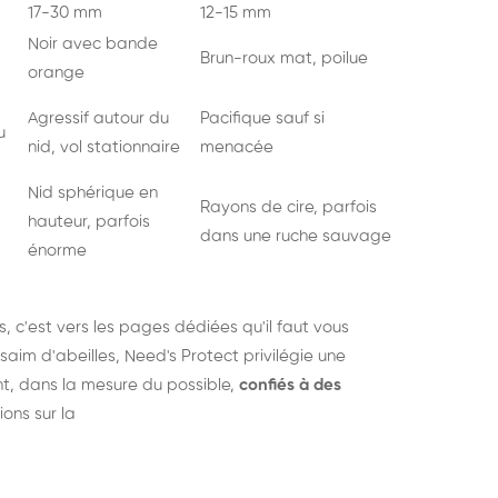
17-30 mm
12-15 mm
Noir avec bande
Brun-roux mat, poilue
orange
Agressif autour du
Pacifique sauf si
u
nid, vol stationnaire
menacée
Nid sphérique en
Rayons de cire, parfois
hauteur, parfois
dans une ruche sauvage
énorme
s
, c'est vers les pages dédiées qu'il faut vous
saim d'abeilles, Need's Protect privilégie une
nt, dans la mesure du possible,
confiés à des
ions sur la