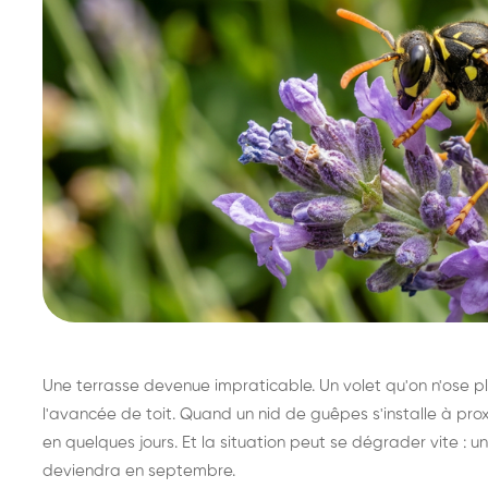
Une terrasse devenue impraticable. Un volet qu'on n'ose plu
l'avancée de toit. Quand un nid de guêpes s'installe à prox
en quelques jours. Et la situation peut se dégrader vite : un 
deviendra en septembre.
Destruction de nid de
Dé