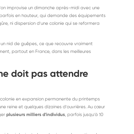
rablement rats et
de lit : de
 l'on improvise un dimanche après-midi avec une
uris, partout en France
partout e
e, parfois en hauteur, qui demande des équipements
re, ni dispersion d'une colonie qui se reformera
 un nid de guêpes, ce que recouvre vraiment
ement, partout en France, dans les meilleures
ne doit pas attendre
ne colonie en expansion permanente du printemps
une reine et quelques dizaines d'ouvrières. Au cœur
rger
plusieurs milliers d'individus
, parfois jusqu'à 10