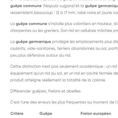
guêpe commune
(Vespula vulgaris)
et la
guêpe germaniq
ressemblent beaucoup : 12 à 17 mm, robe noire et jaune cont
La
guêpe commune
s'installe plus volontiers en hauteur, 
charpentes ou les greniers. Son nid en cellulose mâchée pre
La
guêpe germanique
privilégie les emplacements plus dis
roulants, vide-sanitaires, terriers abandonnés au sol, parfo
peu plus défensive autour du nid.
Cette distinction n'est pas seulement académique : un nid
équipement qu'un nid au sol, et un nid en cavité fermée 
produit atteigne réellement la totalité de la colonie.
Différencier guêpes, frelons et abeilles
C'est l'une des erreurs les plus fréquentes au moment de l'a
Critère
Guêpe
Frelon européen