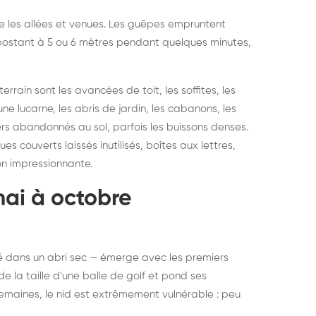
vre les allées et venues. Les guêpes empruntent
se postant à 5 ou 6 mètres pendant quelques minutes,
rain sont les avancées de toit, les soffites, les
ne lucarne, les abris de jardin, les cabanons, les
ers abandonnés au sol, parfois les buissons denses.
 couverts laissés inutilisés, boîtes aux lettres,
on impressionnante.
mai à octobre
rné dans un abri sec — émerge avec les premiers
e la taille d'une balle de golf et pond ses
semaines, le nid est extrêmement vulnérable : peu