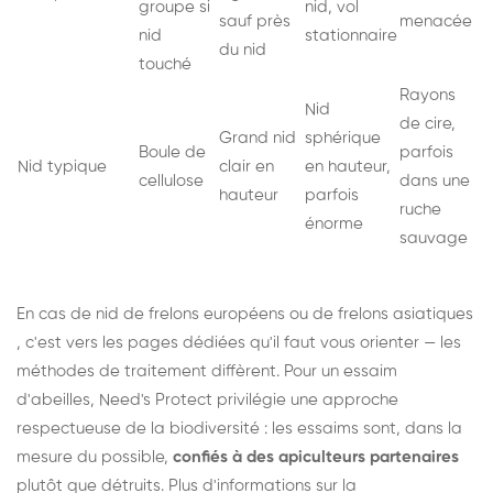
groupe si
nid, vol
sauf près
menacée
nid
stationnaire
du nid
touché
Rayons
Nid
de cire,
Grand nid
sphérique
Boule de
parfois
Nid typique
clair en
en hauteur,
cellulose
dans une
hauteur
parfois
ruche
énorme
sauvage
En cas de nid de
frelons européens
ou de
frelons asiatiques
, c'est vers les pages dédiées qu'il faut vous orienter — les
méthodes de traitement diffèrent. Pour un essaim
d'abeilles, Need's Protect privilégie une approche
respectueuse de la biodiversité : les essaims sont, dans la
mesure du possible,
confiés à des apiculteurs partenaires
plutôt que détruits. Plus d'informations sur la