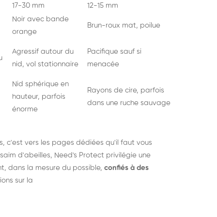
17-30 mm
12-15 mm
Noir avec bande
Brun-roux mat, poilue
orange
Agressif autour du
Pacifique sauf si
u
nid, vol stationnaire
menacée
Nid sphérique en
Rayons de cire, parfois
hauteur, parfois
dans une ruche sauvage
énorme
s
, c'est vers les pages dédiées qu'il faut vous
saim d'abeilles, Need's Protect privilégie une
nt, dans la mesure du possible,
confiés à des
ions sur la