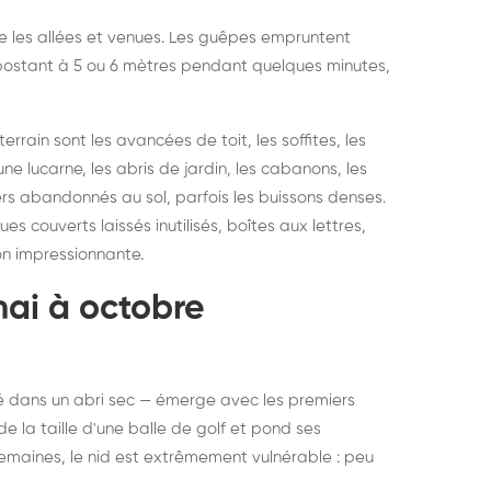
vre les allées et venues. Les guêpes empruntent
se postant à 5 ou 6 mètres pendant quelques minutes,
rain sont les avancées de toit, les soffites, les
ne lucarne, les abris de jardin, les cabanons, les
ers abandonnés au sol, parfois les buissons denses.
 couverts laissés inutilisés, boîtes aux lettres,
on impressionnante.
mai à octobre
rné dans un abri sec — émerge avec les premiers
e la taille d'une balle de golf et pond ses
semaines, le nid est extrêmement vulnérable : peu