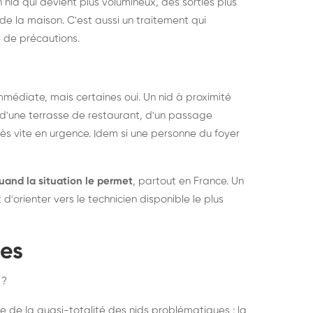
 nid qui devient plus volumineux, des sorties plus
de la maison. C'est aussi un traitement qui
 de précautions.
médiate, mais certaines oui. Un nid à proximité
d'une terrasse de restaurant, d'un passage
rès vite en urgence. Idem si une personne du foyer
uand la situation le permet
, partout en France. Un
'orienter vers le technicien disponible le plus
pes
 ?
e de la quasi-totalité des nids problématiques : la