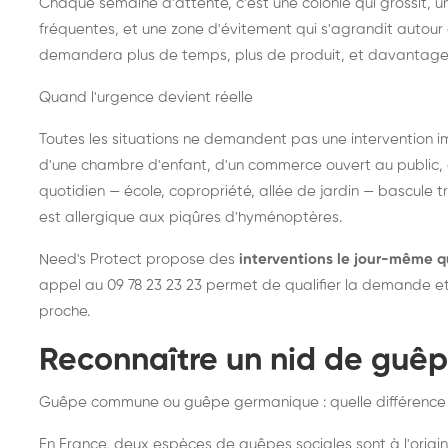
Chaque semaine d'attente, c'est une colonie qui grossit, un
fréquentes, et une zone d'évitement qui s'agrandit autour 
demandera plus de temps, plus de produit, et davantage
Quand l'urgence devient réelle
Toutes les situations ne demandent pas une intervention im
d'une chambre d'enfant, d'un commerce ouvert au public, 
quotidien — école, copropriété, allée de jardin — bascule t
est allergique aux piqûres d'hyménoptères.
Need's Protect propose des
interventions le jour-même q
appel au 09 78 23 23 23 permet de qualifier la demande et d
proche.
Reconnaître un nid de guê
Guêpe commune ou guêpe germanique : quelle différence
En France, deux espèces de guêpes sociales sont à l'origin