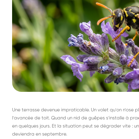
Une terrasse devenue impraticable. Un volet qu'on n'ose plu
l'avancée de toit. Quand un nid de guêpes s'installe à prox
en quelques jours. Et la situation peut se dégrader vite : un 
deviendra en septembre.
Destruction de nid de
Dé