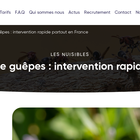
Tarifs
F.A.Q
Qui sommes nous
Actus
Recrutement
Contact
No
êpes : intervention rapide partout en France
LES NUISIBLES
e guêpes : intervention rapi