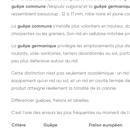
guêpe commune
(Vespula vulgaris)
et la
guêpe germaniq
ressemblent beaucoup : 12 à 17 mm, robe noire et jaune cont
La
guêpe commune
s'installe plus volontiers en hauteur, 
charpentes ou les greniers. Son nid en cellulose mâchée pre
La
guêpe germanique
privilégie les emplacements plus dis
roulants, vide-sanitaires, terriers abandonnés au sol, parfo
peu plus défensive autour du nid.
Cette distinction n'est pas seulement académique : un nid
équipement qu'un nid au sol, et un nid en cavité fermée 
produit atteigne réellement la totalité de la colonie.
Différencier guêpes, frelons et abeilles
C'est l'une des erreurs les plus fréquentes au moment de l'a
Critère
Guêpe
Frelon européen