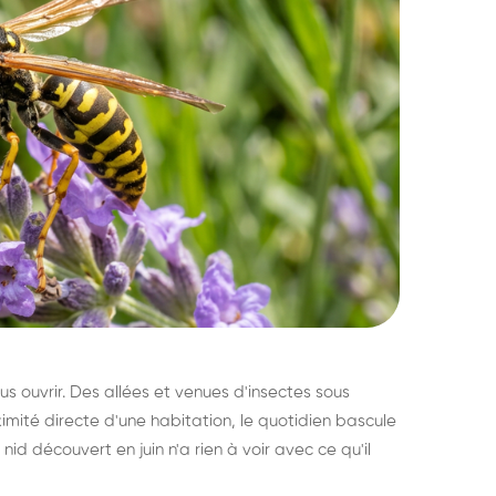
s ouvrir. Des allées et venues d'insectes sous
imité directe d'une habitation, le quotidien bascule
nid découvert en juin n'a rien à voir avec ce qu'il
ratisation : éliminer
Traitemen