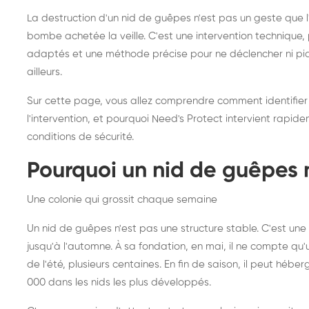
frelons asiatiques :
du
La destruction d'un nid de guêpes n'est pas un geste que
intervention partout en
so
bombe achetée la veille. C'est une intervention techniqu
adaptés et une méthode précise pour ne déclencher ni piqû
France
ailleurs.
Sur cette page, vous allez comprendre comment identifier
l'intervention, et pourquoi Need's Protect intervient rapid
conditions de sécurité.
Pourquoi un nid de guêpes 
Une colonie qui grossit chaque semaine
Un nid de guêpes n'est pas une structure stable. C'est u
jusqu'à l'automne. À sa fondation, en mai, il ne compte qu'
de l'été, plusieurs centaines. En fin de saison, il peut hébe
000 dans les nids les plus développés.