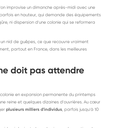
rablement rats et
de lit : de
 l'on improvise un dimanche après-midi avec une
uris, partout en France
partout e
e, parfois en hauteur, qui demande des équipements
re, ni dispersion d'une colonie qui se reformera
 un nid de guêpes, ce que recouvre vraiment
ement, partout en France, dans les meilleures
ne doit pas attendre
ne colonie en expansion permanente du printemps
une reine et quelques dizaines d'ouvrières. Au cœur
rger
plusieurs milliers d'individus
, parfois jusqu'à 10