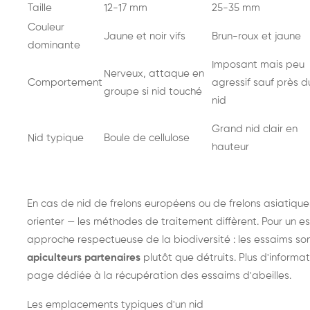
Taille
12-17 mm
25-35 mm
Couleur
Jaune et noir vifs
Brun-roux et jaune
dominante
Imposant mais peu
Nerveux, attaque en
Comportement
agressif sauf près d
groupe si nid touché
nid
Grand nid clair en
Nid typique
Boule de cellulose
hauteur
En cas de nid de
frelons européens
ou de
frelons asiatique
orienter — les méthodes de traitement diffèrent. Pour un es
approche respectueuse de la biodiversité : les essaims so
apiculteurs partenaires
plutôt que détruits. Plus d'informat
page dédiée à la récupération des essaims d'abeilles
.
Les emplacements typiques d'un nid