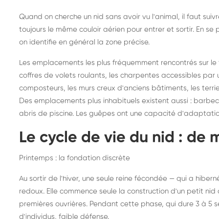
Quand on cherche un nid sans avoir vu l'animal, il faut sui
toujours le même couloir aérien pour entrer et sortir. En 
on identifie en général la zone précise.
Les emplacements les plus fréquemment rencontrés sur le ter
coffres de volets roulants, les charpentes accessibles par u
composteurs, les murs creux d'anciens bâtiments, les terri
Des emplacements plus inhabituels existent aussi : barbecues
abris de piscine. Les guêpes ont une capacité d'adaptati
Le cycle de vie du nid : de 
Printemps : la fondation discrète
Au sortir de l'hiver, une seule reine fécondée — qui a hibe
redoux. Elle commence seule la construction d'un petit nid d
premières ouvrières. Pendant cette phase, qui dure 3 à 5 
d'individus, faible défense.