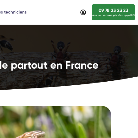
09 78 23 23 23
s techniciens
numéro non surtaxé, prix d’un appel LOCA
de partout en France