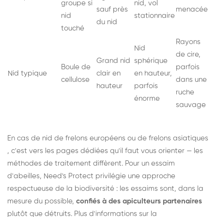
groupe si
nid, vol
sauf près
menacée
nid
stationnaire
du nid
touché
Rayons
Nid
de cire,
Grand nid
sphérique
Boule de
parfois
Nid typique
clair en
en hauteur,
cellulose
dans une
hauteur
parfois
ruche
énorme
sauvage
En cas de nid de
frelons européens
ou de
frelons asiatiques
, c'est vers les pages dédiées qu'il faut vous orienter — les
méthodes de traitement diffèrent. Pour un essaim
d'abeilles, Need's Protect privilégie une approche
respectueuse de la biodiversité : les essaims sont, dans la
mesure du possible,
confiés à des apiculteurs partenaires
plutôt que détruits. Plus d'informations sur la