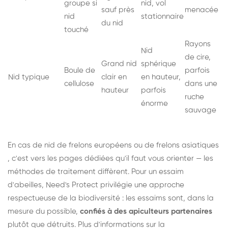
groupe si
nid, vol
sauf près
menacée
nid
stationnaire
du nid
touché
Rayons
Nid
de cire,
Grand nid
sphérique
Boule de
parfois
Nid typique
clair en
en hauteur,
cellulose
dans une
hauteur
parfois
ruche
énorme
sauvage
En cas de nid de
frelons européens
ou de
frelons asiatiques
, c'est vers les pages dédiées qu'il faut vous orienter — les
méthodes de traitement diffèrent. Pour un essaim
d'abeilles, Need's Protect privilégie une approche
respectueuse de la biodiversité : les essaims sont, dans la
mesure du possible,
confiés à des apiculteurs partenaires
plutôt que détruits. Plus d'informations sur la