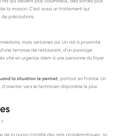
 nid qui devient plus volumineux, des sorties plus
de la maison. C'est aussi un traitement qui
 de précautions.
médiate, mais certaines oui. Un nid à proximité
d'une terrasse de restaurant, d'un passage
rès vite en urgence. Idem si une personne du foyer
uand la situation le permet
, partout en France. Un
'orienter vers le technicien disponible le plus
pes
 ?
e de la quasi-totalité des nids problématiques : la