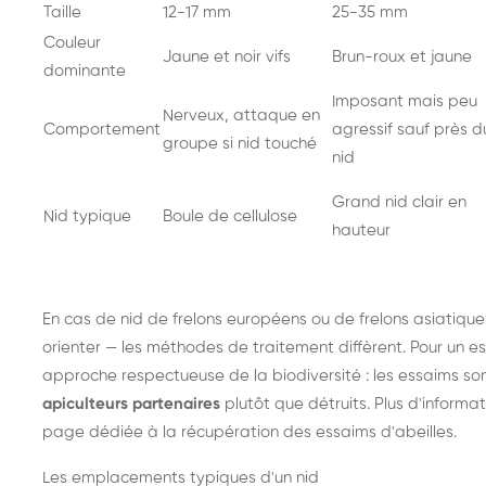
Taille
12-17 mm
25-35 mm
Couleur
Jaune et noir vifs
Brun-roux et jaune
dominante
Imposant mais peu
Nerveux, attaque en
Comportement
agressif sauf près d
groupe si nid touché
nid
Grand nid clair en
Nid typique
Boule de cellulose
hauteur
En cas de nid de
frelons européens
ou de
frelons asiatique
orienter — les méthodes de traitement diffèrent. Pour un es
approche respectueuse de la biodiversité : les essaims so
apiculteurs partenaires
plutôt que détruits. Plus d'informat
page dédiée à la récupération des essaims d'abeilles
.
Les emplacements typiques d'un nid