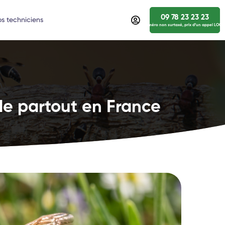
09 78 23 23 23
s techniciens
numéro non surtaxé, prix d’un appel LOCA
de partout en France