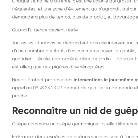
Chaque semaine d'attente, c'est une colonie qui grossit, un
fréquentes, et une zone d'évitement qui s'agrandit autour 
demandera plus de temps, plus de produit, et davantage
Quand l'urgence devient réelle
Toutes les situations ne demandent pas une intervention im
d'une chambre d'enfant, d'un commerce ouvert au public, 
quotidien — école, copropriété, allée de jardin — bascule t
est allergique aux piqûres d'hyménoptères.
Need's Protect propose des
interventions le jour-même q
appel au 09 78 23 23 23 permet de qualifier la demande et d
proche.
Reconnaître un nid de guê
Guêpe commune ou guêpe germanique : quelle différence
En France, deux espèces de guêpes sociales sont à l'origin