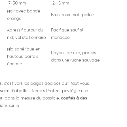
17-30 mm
12-15 mm
Noir avec bande
Brun-roux mat, poilue
orange
Agressif autour du
Pacifique sauf si
u
nid, vol stationnaire
menacée
Nid sphérique en
Rayons de cire, parfois
hauteur, parfois
dans une ruche sauvage
énorme
s
, c'est vers les pages dédiées qu'il faut vous
saim d'abeilles, Need's Protect privilégie une
nt, dans la mesure du possible,
confiés à des
ions sur la