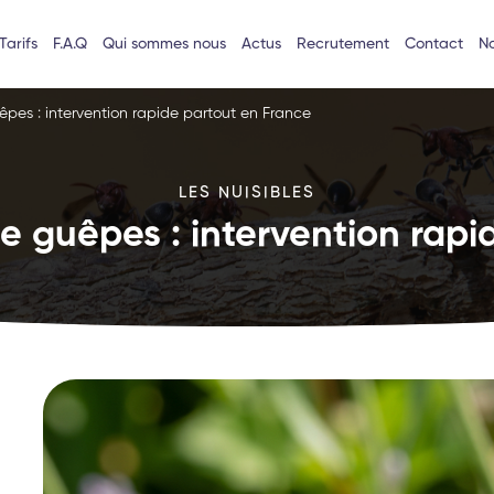
Tarifs
F.A.Q
Qui sommes nous
Actus
Recrutement
Contact
No
êpes : intervention rapide partout en France
LES NUISIBLES
e guêpes : intervention rapi