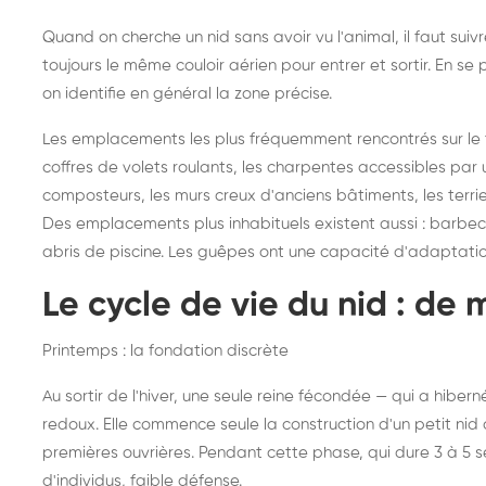
Quand on cherche un nid sans avoir vu l'animal, il faut sui
toujours le même couloir aérien pour entrer et sortir. En 
on identifie en général la zone précise.
Les emplacements les plus fréquemment rencontrés sur le ter
coffres de volets roulants, les charpentes accessibles par u
composteurs, les murs creux d'anciens bâtiments, les terri
Des emplacements plus inhabituels existent aussi : barbecues
abris de piscine. Les guêpes ont une capacité d'adaptati
Le cycle de vie du nid : de 
Printemps : la fondation discrète
Au sortir de l'hiver, une seule reine fécondée — qui a hibe
redoux. Elle commence seule la construction d'un petit nid d
premières ouvrières. Pendant cette phase, qui dure 3 à 5 
d'individus, faible défense.