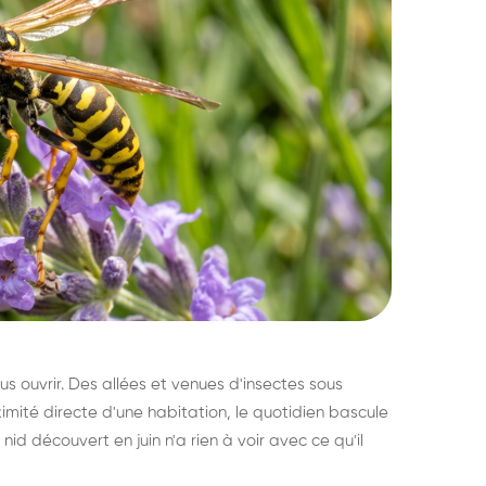
s ouvrir. Des allées et venues d'insectes sous
imité directe d'une habitation, le quotidien bascule
nid découvert en juin n'a rien à voir avec ce qu'il
ratisation : éliminer
Traitemen