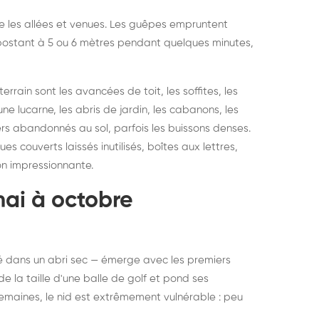
vre les allées et venues. Les guêpes empruntent
se postant à 5 ou 6 mètres pendant quelques minutes,
rain sont les avancées de toit, les soffites, les
ne lucarne, les abris de jardin, les cabanons, les
ers abandonnés au sol, parfois les buissons denses.
 couverts laissés inutilisés, boîtes aux lettres,
on impressionnante.
mai à octobre
rné dans un abri sec — émerge avec les premiers
e la taille d'une balle de golf et pond ses
semaines, le nid est extrêmement vulnérable : peu