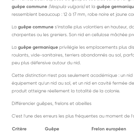
guêpe commune
(Vespula vulgaris)
et la
guêpe germaniq
ressemblent beaucoup : 12 à 17 mm, robe noire et jaune cont
La
guêpe commune
s'installe plus volontiers en hauteur, 
charpentes ou les greniers. Son nid en cellulose mâchée pre
La
guêpe germanique
privilégie les emplacements plus dis
roulants, vide-sanitaires, terriers abandonnés au sol, parfo
peu plus défensive autour du nid.
Cette distinction n'est pas seulement académique : un nid
équipement qu'un nid au sol, et un nid en cavité fermée 
produit atteigne réellement la totalité de la colonie.
Différencier guêpes, frelons et abeilles
C'est l'une des erreurs les plus fréquentes au moment de l'a
Critère
Guêpe
Frelon européen