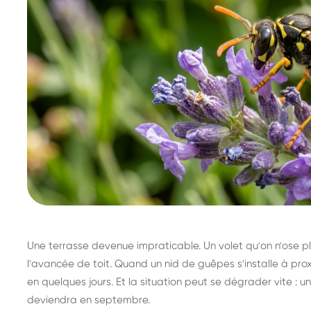
Une terrasse devenue impraticable. Un volet qu'on n'ose plu
l'avancée de toit. Quand un nid de guêpes s'installe à prox
en quelques jours. Et la situation peut se dégrader vite : un 
deviendra en septembre.
Destruction de nid de
Dé