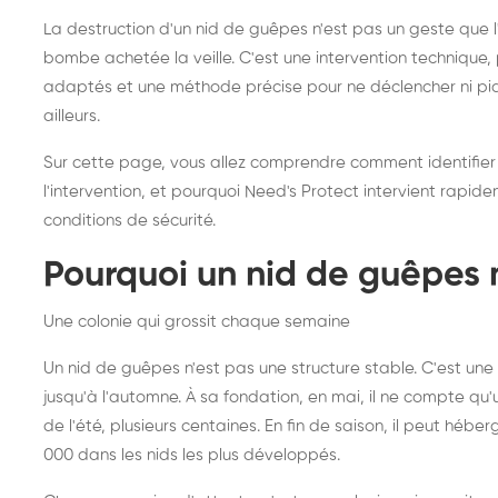
frelons asiatiques :
du
La destruction d'un nid de guêpes n'est pas un geste que
intervention partout en
so
bombe achetée la veille. C'est une intervention techniqu
adaptés et une méthode précise pour ne déclencher ni piqû
France
ailleurs.
Sur cette page, vous allez comprendre comment identifier
l'intervention, et pourquoi Need's Protect intervient rapid
conditions de sécurité.
Pourquoi un nid de guêpes 
Une colonie qui grossit chaque semaine
Un nid de guêpes n'est pas une structure stable. C'est u
jusqu'à l'automne. À sa fondation, en mai, il ne compte qu'
de l'été, plusieurs centaines. En fin de saison, il peut hébe
000 dans les nids les plus développés.