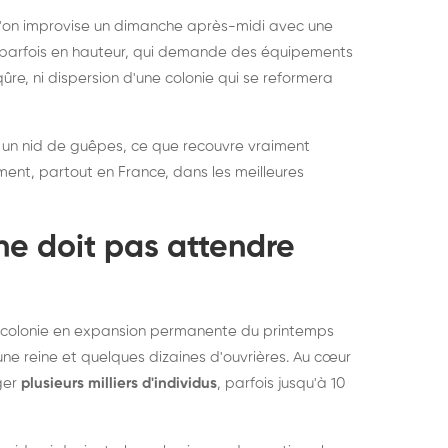
rablement rats et
de lit : de
 l'on improvise un dimanche après-midi avec une
uris, partout en France
partout e
e, parfois en hauteur, qui demande des équipements
re, ni dispersion d'une colonie qui se reformera
 un nid de guêpes, ce que recouvre vraiment
ement, partout en France, dans les meilleures
ne doit pas attendre
ne colonie en expansion permanente du printemps
une reine et quelques dizaines d'ouvrières. Au cœur
rger
plusieurs milliers d'individus
, parfois jusqu'à 10