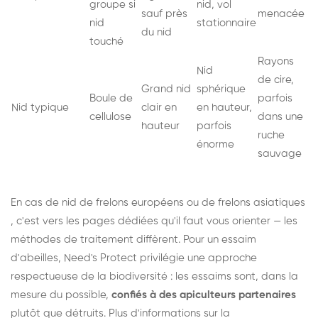
groupe si
nid, vol
sauf près
menacée
nid
stationnaire
du nid
touché
Rayons
Nid
de cire,
Grand nid
sphérique
Boule de
parfois
Nid typique
clair en
en hauteur,
cellulose
dans une
hauteur
parfois
ruche
énorme
sauvage
En cas de nid de
frelons européens
ou de
frelons asiatiques
, c'est vers les pages dédiées qu'il faut vous orienter — les
méthodes de traitement diffèrent. Pour un essaim
d'abeilles, Need's Protect privilégie une approche
respectueuse de la biodiversité : les essaims sont, dans la
mesure du possible,
confiés à des apiculteurs partenaires
plutôt que détruits. Plus d'informations sur la