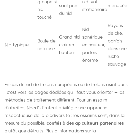
groupe si
nid, vol
sauf près
menacée
nid
stationnaire
du nid
touché
Rayons
Nid
de cire,
Grand nid
sphérique
Boule de
parfois
Nid typique
clair en
en hauteur,
cellulose
dans une
hauteur
parfois
ruche
énorme
sauvage
En cas de nid de
frelons européens
ou de
frelons asiatiques
, c'est vers les pages dédiées qu'il faut vous orienter — les
méthodes de traitement diffèrent. Pour un essaim
d'abeilles, Need's Protect privilégie une approche
respectueuse de la biodiversité : les essaims sont, dans la
mesure du possible,
confiés à des apiculteurs partenaires
plutôt que détruits. Plus d'informations sur la