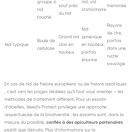
groupe si
nid, vol
sauf près
menacée
nid
stationnaire
du nid
touché
Rayons
Nid
de cire,
Grand nid
sphérique
Boule de
parfois
Nid typique
clair en
en hauteur,
cellulose
dans une
hauteur
parfois
ruche
énorme
sauvage
En cas de nid de
frelons européens
ou de
frelons asiatiques
, c'est vers les pages dédiées qu'il faut vous orienter — les
méthodes de traitement diffèrent. Pour un essaim
d'abeilles, Need's Protect privilégie une approche
respectueuse de la biodiversité : les essaims sont, dans la
mesure du possible,
confiés à des apiculteurs partenaires
plutôt que détruits. Plus d'informations sur la