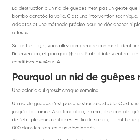
frelons asiatiques :
du
La destruction d'un nid de guêpes n'est pas un geste que
intervention partout en
so
bombe achetée la veille. C'est une intervention techniqu
adaptés et une méthode précise pour ne déclencher ni piqû
France
ailleurs.
Sur cette page, vous allez comprendre comment identifier
l'intervention, et pourquoi Need's Protect intervient rapid
conditions de sécurité.
Pourquoi un nid de guêpes 
Une colonie qui grossit chaque semaine
Un nid de guêpes n'est pas une structure stable. C'est u
jusqu'à l'automne. À sa fondation, en mai, il ne compte qu'
de l'été, plusieurs centaines. En fin de saison, il peut hébe
000 dans les nids les plus développés.