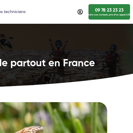
09 78 23 23 23
s techniciens
numéro non surtaxé, prix d’un appel LOCA
de partout en France