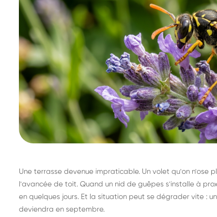
Une terrasse devenue impraticable. Un volet qu'on n'ose plu
l'avancée de toit. Quand un nid de guêpes s'installe à prox
en quelques jours. Et la situation peut se dégrader vite : un 
deviendra en septembre.
Destruction de nid de
Dé