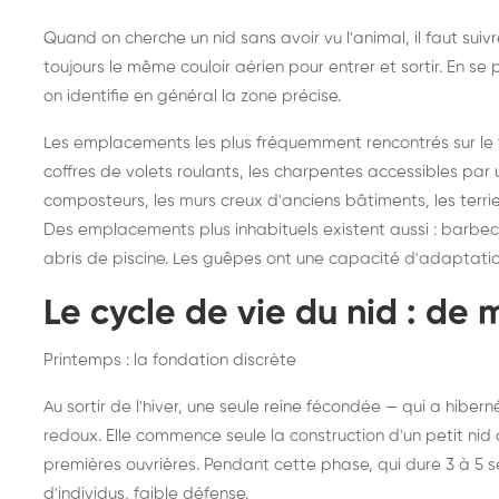
Quand on cherche un nid sans avoir vu l'animal, il faut sui
toujours le même couloir aérien pour entrer et sortir. En 
on identifie en général la zone précise.
Les emplacements les plus fréquemment rencontrés sur le ter
coffres de volets roulants, les charpentes accessibles par u
composteurs, les murs creux d'anciens bâtiments, les terri
Des emplacements plus inhabituels existent aussi : barbecues
abris de piscine. Les guêpes ont une capacité d'adaptati
Le cycle de vie du nid : de 
Printemps : la fondation discrète
Au sortir de l'hiver, une seule reine fécondée — qui a hibe
redoux. Elle commence seule la construction d'un petit nid d
premières ouvrières. Pendant cette phase, qui dure 3 à 5 
d'individus, faible défense.