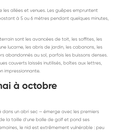
vre les allées et venues. Les guêpes empruntent
se postant à 5 ou 6 mètres pendant quelques minutes,
rain sont les avancées de toit, les soffites, les
ne lucarne, les abris de jardin, les cabanons, les
ers abandonnés au sol, parfois les buissons denses.
 couverts laissés inutilisés, boîtes aux lettres,
on impressionnante.
mai à octobre
rné dans un abri sec — émerge avec les premiers
e la taille d'une balle de golf et pond ses
semaines, le nid est extrêmement vulnérable : peu