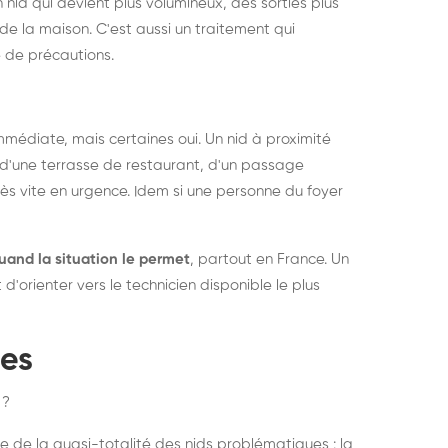
 nid qui devient plus volumineux, des sorties plus
de la maison. C'est aussi un traitement qui
 de précautions.
médiate, mais certaines oui. Un nid à proximité
d'une terrasse de restaurant, d'un passage
rès vite en urgence. Idem si une personne du foyer
uand la situation le permet
, partout en France. Un
'orienter vers le technicien disponible le plus
pes
 ?
e de la quasi-totalité des nids problématiques : la