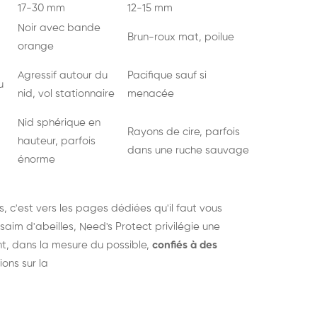
17-30 mm
12-15 mm
Noir avec bande
Brun-roux mat, poilue
orange
Agressif autour du
Pacifique sauf si
u
nid, vol stationnaire
menacée
Nid sphérique en
Rayons de cire, parfois
hauteur, parfois
dans une ruche sauvage
énorme
s
, c'est vers les pages dédiées qu'il faut vous
saim d'abeilles, Need's Protect privilégie une
nt, dans la mesure du possible,
confiés à des
ions sur la