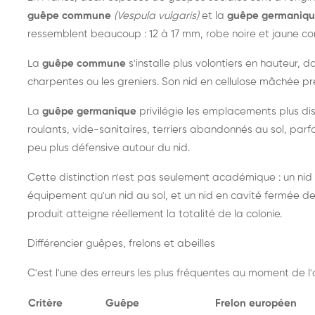
guêpe commune
(Vespula vulgaris)
et la
guêpe germaniq
ressemblent beaucoup : 12 à 17 mm, robe noire et jaune cont
La
guêpe commune
s'installe plus volontiers en hauteur, 
charpentes ou les greniers. Son nid en cellulose mâchée pre
La
guêpe germanique
privilégie les emplacements plus dis
roulants, vide-sanitaires, terriers abandonnés au sol, parfo
peu plus défensive autour du nid.
Cette distinction n'est pas seulement académique : un nid
équipement qu'un nid au sol, et un nid en cavité fermée 
produit atteigne réellement la totalité de la colonie.
Différencier guêpes, frelons et abeilles
C'est l'une des erreurs les plus fréquentes au moment de l'a
Critère
Guêpe
Frelon européen