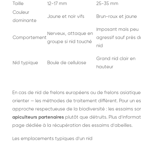
Taille
12-17 mm
25-35 mm
Couleur
Jaune et noir vifs
Brun-roux et jaune
dominante
Imposant mais peu
Nerveux, attaque en
Comportement
agressif sauf près d
groupe si nid touché
nid
Grand nid clair en
Nid typique
Boule de cellulose
hauteur
En cas de nid de
frelons européens
ou de
frelons asiatique
orienter — les méthodes de traitement diffèrent. Pour un es
approche respectueuse de la biodiversité : les essaims so
apiculteurs partenaires
plutôt que détruits. Plus d'informat
page dédiée à la récupération des essaims d'abeilles
.
Les emplacements typiques d'un nid