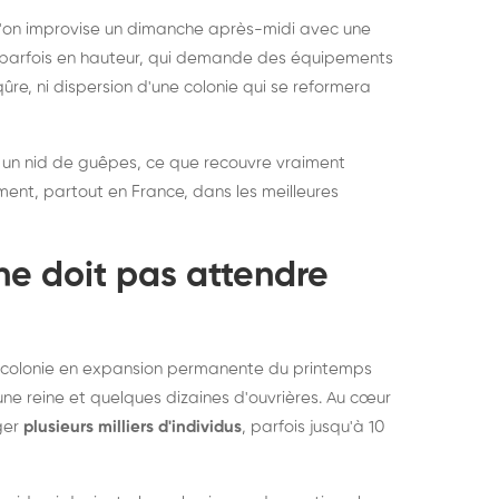
rablement rats et
de lit : de
 l'on improvise un dimanche après-midi avec une
uris, partout en France
partout e
e, parfois en hauteur, qui demande des équipements
re, ni dispersion d'une colonie qui se reformera
 un nid de guêpes, ce que recouvre vraiment
ement, partout en France, dans les meilleures
ne doit pas attendre
ne colonie en expansion permanente du printemps
une reine et quelques dizaines d'ouvrières. Au cœur
rger
plusieurs milliers d'individus
, parfois jusqu'à 10