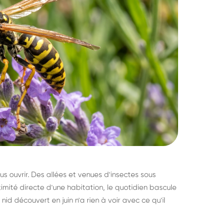
s ouvrir. Des allées et venues d'insectes sous
imité directe d'une habitation, le quotidien bascule
nid découvert en juin n'a rien à voir avec ce qu'il
ratisation : éliminer
Traitemen