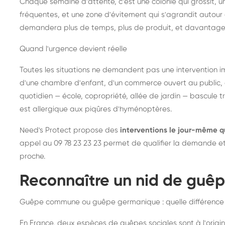
Chaque semaine d'attente, c'est une colonie qui grossit, un
fréquentes, et une zone d'évitement qui s'agrandit autour 
demandera plus de temps, plus de produit, et davantage
Quand l'urgence devient réelle
Toutes les situations ne demandent pas une intervention im
d'une chambre d'enfant, d'un commerce ouvert au public, 
quotidien — école, copropriété, allée de jardin — bascule t
est allergique aux piqûres d'hyménoptères.
Need's Protect propose des
interventions le jour-même q
appel au 09 78 23 23 23 permet de qualifier la demande et d
proche.
Reconnaître un nid de guê
Guêpe commune ou guêpe germanique : quelle différence
En France, deux espèces de guêpes sociales sont à l'origin