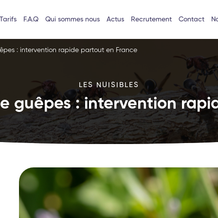
Tarifs
F.A.Q
Qui sommes nous
Actus
Recrutement
Contact
No
êpes : intervention rapide partout en France
LES NUISIBLES
e guêpes : intervention rapi