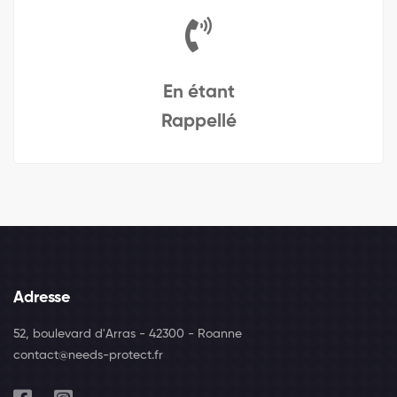
En étant
Rappellé
Adresse
52, boulevard d'Arras - 42300 - Roanne
contact@needs-protect.fr