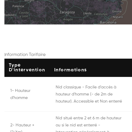
Information Tarifaire
Type
D'intervention
Informations
Nid classique - Facile d'accès à
1- Hauteur
hauteur d'homme (- de 2m de
d'homme
hauteur). Accessible et Non enterré
Nid situé entre 2 et 6 m de hauteur
2- Hauteur +
ou si le nid est enterré -