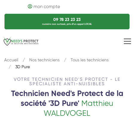
mon compte
09 78 23 23 23
numéro non surtaxé, prix d’un appel LOCAL
Accueil
Nos techniciens
Tous les techniciens
3D Pure
VOTRE TECHNICIEN NEED'S PROTECT - LE
SPÉCIALISTE ANTI-NUISIBLES
Technicien Need's Protect de la
société '3D Pure'
Matthieu
WALDVOGEL