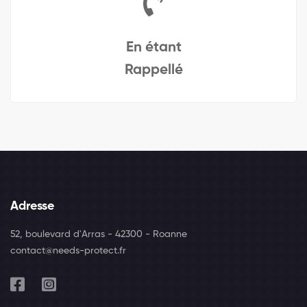
En étant
Rappellé
Adresse
52, boulevard d'Arras - 42300 - Roanne
contact@needs-protect.fr